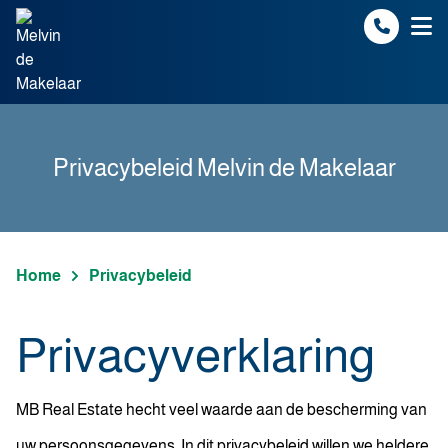
Spring naar inhoud
Privacybeleid Melvin de Makelaar
Home
Privacybeleid
Privacyverklaring
MB Real Estate hecht veel waarde aan de bescherming van
uw persoonsgegevens. In dit privacybeleid willen we heldere