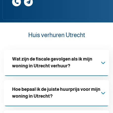
Huis verhuren Utrecht
Wat zijn de fiscale gevolgen als ik mijn
woning in Utrecht verhuur?
De inkomsten uit verhuur tellen in de meeste
Hoe bepaal ik de juiste huurprijs voor mijn
woning in Utrecht?
gevallen niet als loon, maar de woning verhuist
vaak van box 1 naar box 3. Dat heeft invloed op je