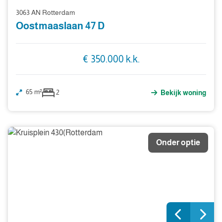
3063 AN Rotterdam
Oostmaaslaan 47 D
€ 350.000 k.k.
65 m²
2
Bekijk woning
Onder optie