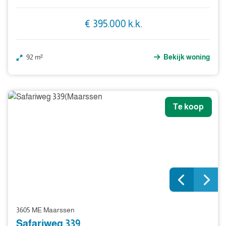
€ 395.000 k.k.
92 m²
Bekijk woning
Te koop
3605 ME Maarssen
Safariweg 339