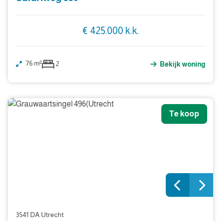
€ 425.000 k.k.
76 m²
2
Bekijk woning
Te koop
3541 DA Utrecht