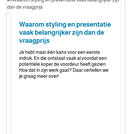
styling
k
en
j
presentatie
l
Waarom styling en presentatie
vaak
v
vaak belangrijker zijn dan de
belangrijker
a
vraagprijs
zijn
b
dan
Je hebt maar één kans voor een eerste
de
indruk. En die ontstaat vaak al voordat een
vraagprijs
potentiële koper de voordeur heeft gezien.
Hoe dat in zijn werk gaat? Daar vertellen we
je graag meer over!