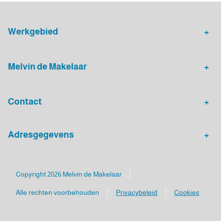
Werkgebied
Makelaar Leidsche Rijn
Verhuurmakelaar Rotterdam
Melvin de Makelaar
Woningaanbod
Huis verkopen
Contact
Huis verhuren
Huis kopen
Algemeen nummer
Adresgegevens
030 - 20 72 575
Melvin de Makelaar
Mailadres
Luxemburgpromenade 4
Copyright 2026 Melvin de Makelaar
info@melvindemakelaar.nl
3541 DC Utrecht
Alle rechten voorbehouden
Privacybeleid
Cookies