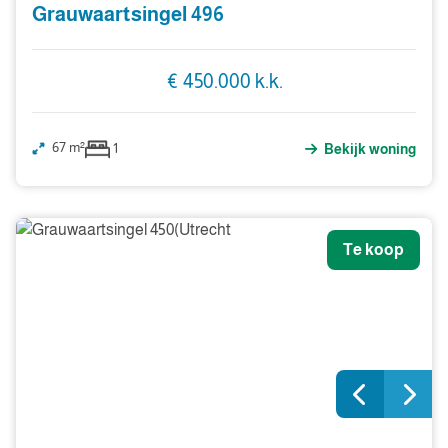
Grauwaartsingel 496
€ 450.000 k.k.
67 m²
1
Bekijk woning
Te koop