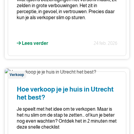
zelden in grote verbouwingen. Het zit in
perceptie, in gevoel, in vertrouwen. Precies daar
kun je als verkoper slim op sturen.
Lees verder
24 feb. 2026
Hoe
Verkoop
verkoop
je
Hoe verkoop je je huis in Utrecht
je
het best?
huis
in
Je speelt met het idee om te verkopen. Maar is
Utrecht
het nu slim om de stap te zetten… of kun je beter
nog even wachten? Ontdek het in 2 minuten met
het
deze snelle checklist
best?