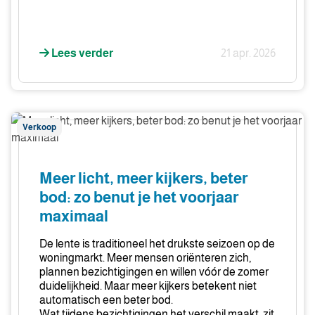
Lees verder
21 apr. 2026
Meer
Verkoop
licht,
meer
kijkers,
Meer licht, meer kijkers, beter
beter
bod: zo benut je het voorjaar
bod:
maximaal
zo
benut
De lente is traditioneel het drukste seizoen op de
je
woningmarkt. Meer mensen oriënteren zich,
het
plannen bezichtigingen en willen vóór de zomer
duidelijkheid. Maar meer kijkers betekent niet
voorjaar
automatisch een beter bod.
maximaal
Wat tijdens bezichtigingen het verschil maakt, zit