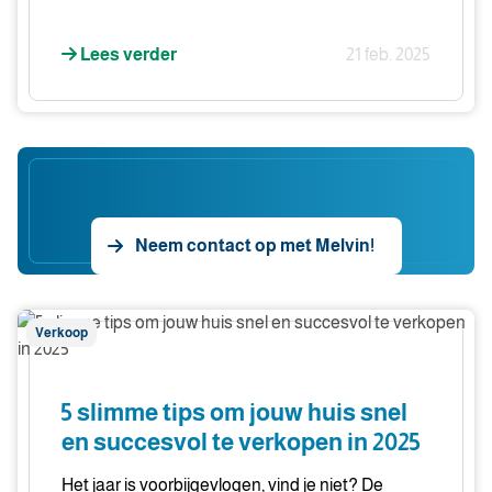
Lees verder
21 feb. 2025
Neem contact op met Melvin!
5
Verkoop
slimme
tips
om
5 slimme tips om jouw huis snel
jouw
en succesvol te verkopen in 2025
huis
snel
Het jaar is voorbijgevlogen, vind je niet? De