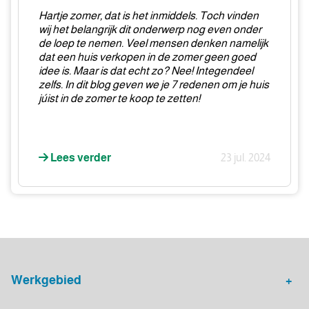
geven
Hartje zomer, dat is het inmiddels. Toch vinden
je
wij het belangrijk dit onderwerp nog even onder
7
de loep te nemen. Veel mensen denken namelijk
dat een huis verkopen in de zomer geen goed
redenen
idee is. Maar is dat echt zo? Nee! Integendeel
om
zelfs. In dit blog geven we je 7 redenen om je huis
dit
júist in de zomer te koop te zetten!
juist
te
doen!
Lees verder
23 jul. 2024
Werkgebied