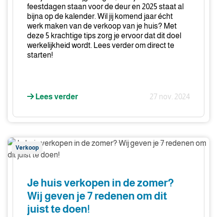
en
feestdagen staan voor de deur en 2025 staat al
bijna op de kalender. Wil jij komend jaar écht
succesvol
werk maken van de verkoop van je huis? Met
te
deze 5 krachtige tips zorg je ervoor dat dit doel
verkopen
werkelijkheid wordt. Lees verder om direct te
in
starten!
2025
Lees verder
27 nov. 2024
Je
Verkoop
huis
verkopen
in
Je huis verkopen in de zomer?
de
Wij geven je 7 redenen om dit
zomer?
juist te doen!
Wij