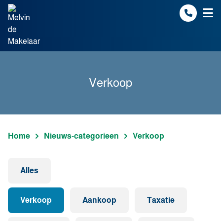
Spring naar inhoud
Verkoop
Home
Nieuws-categorieen
Verkoop
Alles
Verkoop
Aankoop
Taxatie