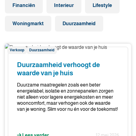
Financiën
Interieur
Lifestyle
Woningmarkt
Duurzaamheid
Duurzaamheid
Verkoop
Duurzaamheid
verhoogt
de
Duurzaamheid verhoogt de
waarde
waarde van je huis
van
je
Duurzame maatregelen zoals een beter
huis
energielabel, isolatie en zonnepanelen zorgen
niet alleen voor lagere energiekosten en meer
wooncomfort, maar verhogen ook de waarde
van je woning. Slim voor nu én voor de toekomst!
Lees verder
12 mei 2026