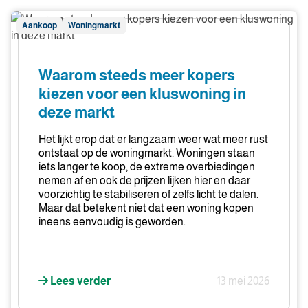
Waarom
Aankoop
Woningmarkt
steeds
meer
kopers
Waarom steeds meer kopers
kiezen
kiezen voor een kluswoning in
voor
deze markt
een
kluswoning
Het lijkt erop dat er langzaam weer wat meer rust
in
ontstaat op de woningmarkt. Woningen staan
deze
iets langer te koop, de extreme overbiedingen
nemen af en ook de prijzen lijken hier en daar
markt
voorzichtig te stabiliseren of zelfs licht te dalen.
Maar dat betekent niet dat een woning kopen
ineens eenvoudig is geworden.
Lees verder
13 mei 2026