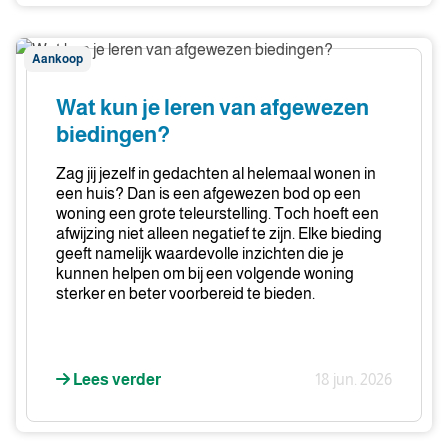
Wat
Aankoop
kun
je
Wat kun je leren van afgewezen
leren
biedingen?
van
afgewezen
Zag jij jezelf in gedachten al helemaal wonen in
biedingen?
een huis? Dan is een afgewezen bod op een
woning een grote teleurstelling. Toch hoeft een
afwijzing niet alleen negatief te zijn. Elke bieding
geeft namelijk waardevolle inzichten die je
kunnen helpen om bij een volgende woning
sterker en beter voorbereid te bieden.
Lees verder
18 jun. 2026