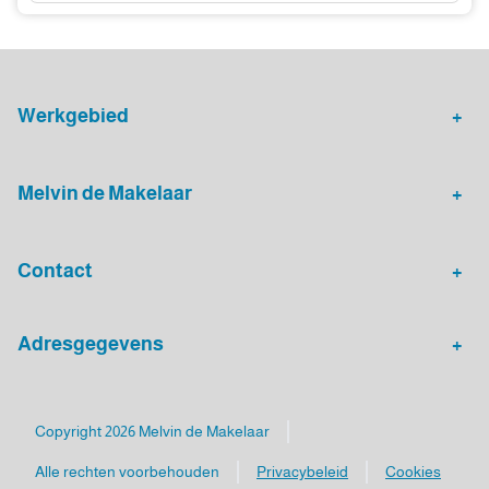
Werkgebied
Makelaar Leidsche Rijn
Verhuurmakelaar Rotterdam
Melvin de Makelaar
Woningaanbod
Huis verkopen
Contact
Huis verhuren
Huis kopen
Algemeen nummer
Adresgegevens
030 - 20 72 575
Melvin de Makelaar
Mailadres
Luxemburgpromenade 4
Copyright 2026 Melvin de Makelaar
info@melvindemakelaar.nl
3541 DC Utrecht
Alle rechten voorbehouden
Privacybeleid
Cookies