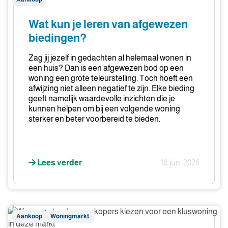
kun
je
Wat kun je leren van afgewezen
leren
biedingen?
van
afgewezen
Zag jij jezelf in gedachten al helemaal wonen in
biedingen?
een huis? Dan is een afgewezen bod op een
woning een grote teleurstelling. Toch hoeft een
afwijzing niet alleen negatief te zijn. Elke bieding
geeft namelijk waardevolle inzichten die je
kunnen helpen om bij een volgende woning
sterker en beter voorbereid te bieden.
Lees verder
18 jun. 2026
Waarom
Aankoop
Woningmarkt
steeds