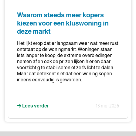
meer
kopers
Waarom steeds meer kopers
kiezen
kiezen voor een kluswoning in
voor
deze markt
een
kluswoning
Het lijkt erop dat er langzaam weer wat meer rust
in
ontstaat op de woningmarkt. Woningen staan
deze
iets langer te koop, de extreme overbiedingen
nemen af en ook de prijzen lijken hier en daar
markt
voorzichtig te stabiliseren of zelfs licht te dalen.
Maar dat betekent niet dat een woning kopen
ineens eenvoudig is geworden.
Lees verder
13 mei 2026