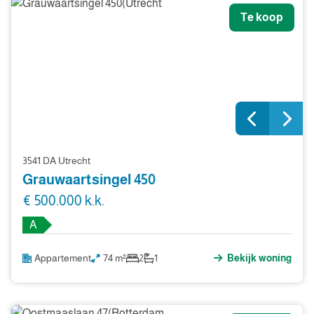
Te koop
3541 DA Utrecht
Grauwaartsingel 450
€ 500.000 k.k.
A
Appartement
74 m²
2
1
Bekijk woning