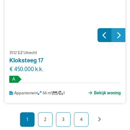
3512 EZ Utrecht
Kloksteeg 17
€ 450.000 k.k.
A
Appartement
66 m²
1
1
Bekijk woning
1
2
3
4