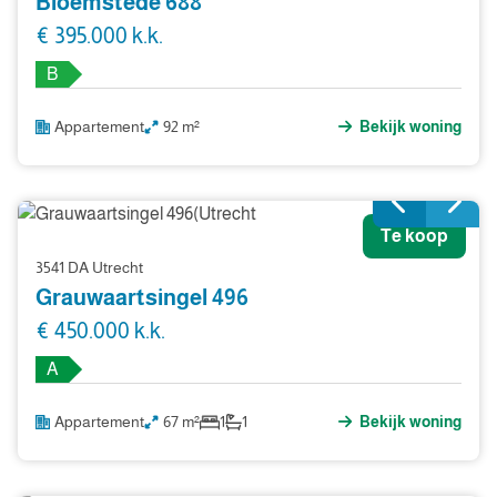
Bloemstede 688
€ 395.000 k.k.
B
Appartement
92 m²
Bekijk woning
Te koop
3541 DA Utrecht
Grauwaartsingel 496
€ 450.000 k.k.
A
Appartement
67 m²
1
1
Bekijk woning