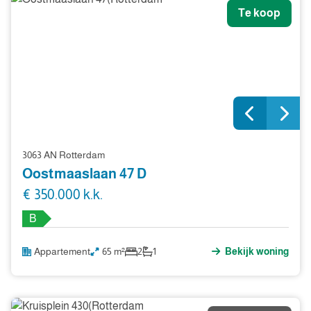
Te koop
3063 AN Rotterdam
Oostmaaslaan 47 D
€ 350.000 k.k.
B
Appartement
65 m²
2
1
Bekijk woning