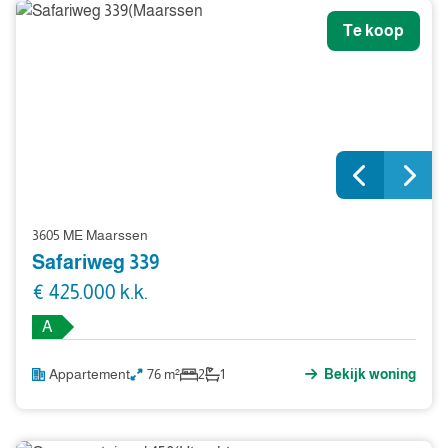
Te koop
3605 ME Maarssen
Safariweg 339
€ 425.000 k.k.
A
Appartement
76 m²
2
1
Bekijk woning