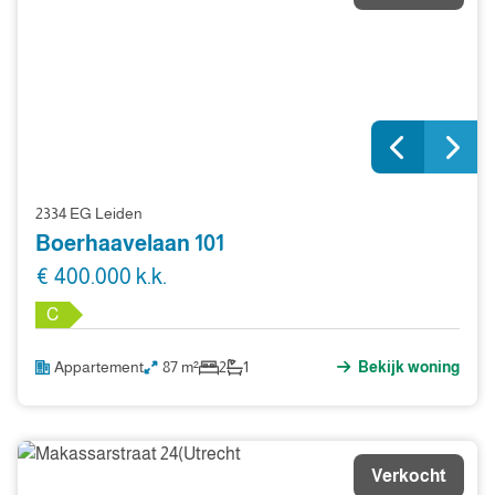
2334 EG Leiden
Boerhaavelaan 101
€ 400.000 k.k.
C
Appartement
87 m²
2
1
Bekijk woning
Verkocht