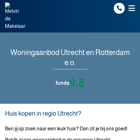
Spring naar inhoud
Woningaanbod Utrecht en Rotterdam
e.o.
9,8
funda
Huis kopen in regio Utrecht?
Ben jij op zoek naar een leuk huis? Dan zit je bij ons goed!
Bekijk al ons woonaanbod in de provincie Utrecht.