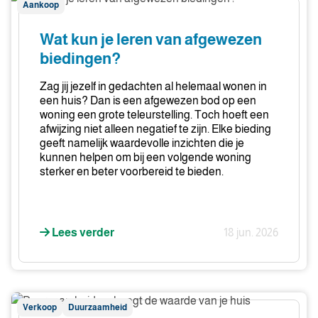
Aankoop
kun
je
Wat kun je leren van afgewezen
leren
biedingen?
van
afgewezen
Zag jij jezelf in gedachten al helemaal wonen in
biedingen?
een huis? Dan is een afgewezen bod op een
woning een grote teleurstelling. Toch hoeft een
afwijzing niet alleen negatief te zijn. Elke bieding
geeft namelijk waardevolle inzichten die je
kunnen helpen om bij een volgende woning
sterker en beter voorbereid te bieden.
Lees verder
18 jun. 2026
Duurzaamheid
Verkoop
Duurzaamheid
verhoogt