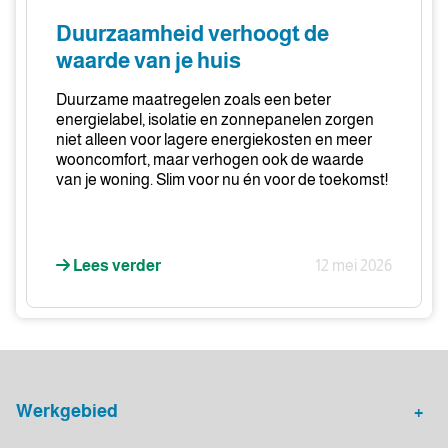
de
Duurzaamheid verhoogt de
waarde
waarde van je huis
van
je
Duurzame maatregelen zoals een beter
huis
energielabel, isolatie en zonnepanelen zorgen
niet alleen voor lagere energiekosten en meer
wooncomfort, maar verhogen ook de waarde
van je woning. Slim voor nu én voor de toekomst!
Lees verder
12 mei 2026
Werkgebied