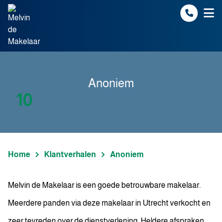
Spring naar inhoud
Anoniem
10
Home
Klantverhalen
Anoniem
Melvin de Makelaar is een goede betrouwbare makelaar.
Meerdere panden via deze makelaar in Utrecht verkocht en
zeer tevreden over de dienstverlening. Heldere afspraken