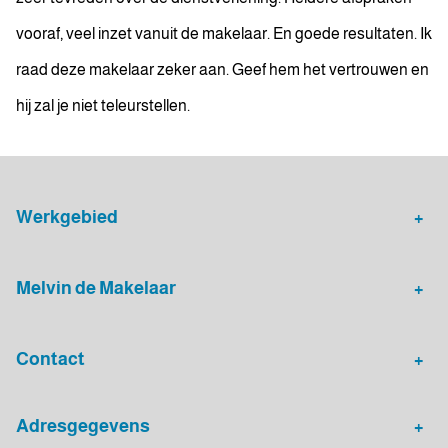
vooraf, veel inzet vanuit de makelaar. En goede resultaten. Ik
raad deze makelaar zeker aan. Geef hem het vertrouwen en
hij zal je niet teleurstellen.
Werkgebied
Makelaar Leidsche Rijn
Verhuurmakelaar Rotterdam
Melvin de Makelaar
Woningaanbod
Huis verkopen
Contact
Huis verhuren
Huis kopen
Algemeen nummer
Adresgegevens
030 - 20 72 575