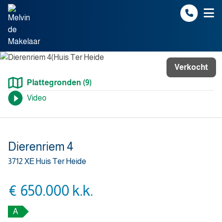
Spring naar inhoud
Verkocht
Plattegronden (9)
Video
Dierenriem 4
3712 XE Huis Ter Heide
€ 650.000 k.k.
A