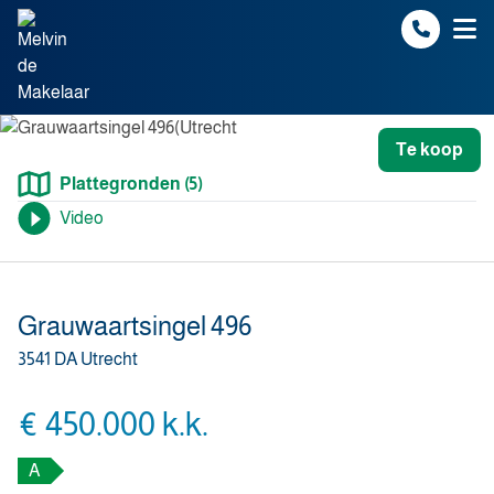
Spring naar inhoud
Te koop
Plattegronden (5)
Video
Grauwaartsingel 496
3541 DA Utrecht
€ 450.000 k.k.
A