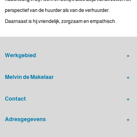
perspectief van de huurder als van de verhuurder.
Daarnaast is hij vriendelijk, zorgzaam en empathisch.
Werkgebied
Makelaar Leidsche Rijn
Verhuurmakelaar Rotterdam
Melvin de Makelaar
Woningaanbod
Huis verkopen
Contact
Huis verhuren
Huis kopen
Algemeen nummer
Adresgegevens
030 - 20 72 575
Melvin de Makelaar