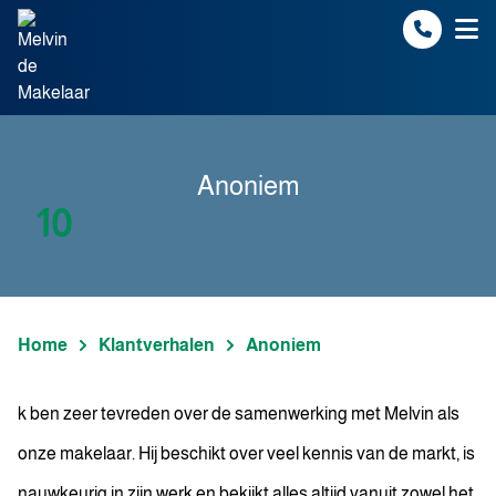
Spring naar inhoud
Anoniem
10
Home
Klantverhalen
Anoniem
k ben zeer tevreden over de samenwerking met Melvin als
onze makelaar. Hij beschikt over veel kennis van de markt, is
nauwkeurig in zijn werk en bekijkt alles altijd vanuit zowel het