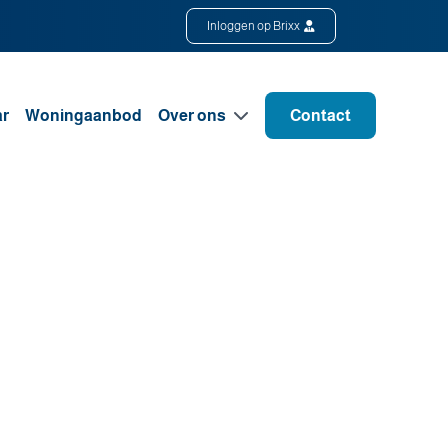
Inloggen op Brixx
ar
Woningaanbod
Over ons
Contact