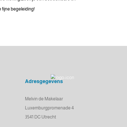
fijne begeleiding!
Adresgegevens
Melvin de Makelaar
Luxemburgpromenade 4
3541 DC Utrecht