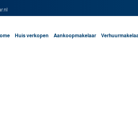
r.nl
ome
Huis verkopen
Aankoopmakelaar
Verhuurmakela