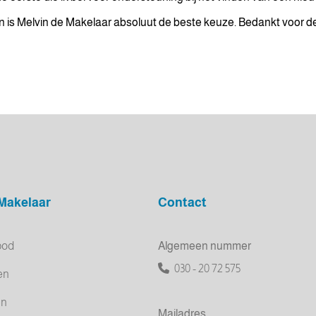
is Melvin de Makelaar absoluut de beste keuze. Bedankt voor de 
 Makelaar
Contact
bod
Algemeen nummer
030 - 20 72 575
en
en
Mailadres