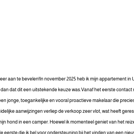
eer aan te bevelen!In november 2025 heb ik mijn appartement in 
 dan dat dit een uitstekende keuze was.Vanaf het eerste contact
een jonge, toegankelijke en vooral proactieve makelaar die precie
delijke aanwijzingen verliep de verkoop zeer vlot, wat heeft geres
n hond in een camper. Hoewel ik momenteel geniet van het reizen,
de eerste die ik bel voor ondersteuning bij het vinden van een n