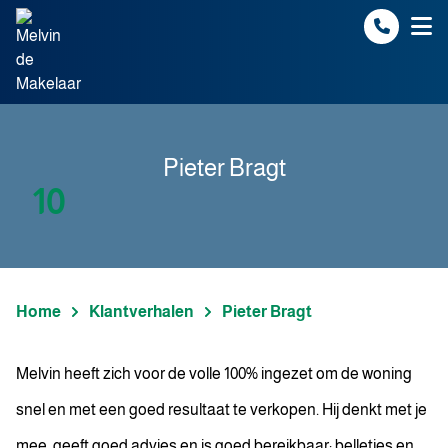
Spring naar inhoud
Pieter Bragt
10
Home
Klantverhalen
Pieter Bragt
Melvin heeft zich voor de volle 100% ingezet om de woning
snel en met een goed resultaat te verkopen. Hij denkt met je
mee, geeft goed advies en is goed bereikbaar; belletjes en