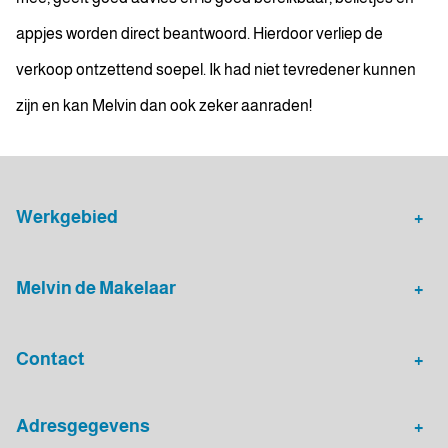
appjes worden direct beantwoord. Hierdoor verliep de
verkoop ontzettend soepel. Ik had niet tevredener kunnen
zijn en kan Melvin dan ook zeker aanraden!
Werkgebied
Makelaar Leidsche Rijn
Verhuurmakelaar Rotterdam
Melvin de Makelaar
Woningaanbod
Huis verkopen
Contact
Huis verhuren
Huis kopen
Algemeen nummer
Adresgegevens
030 - 20 72 575