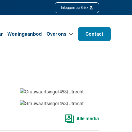
Inloggen op Brixx
ar
Woningaanbod
Over ons
Contact
Alle media