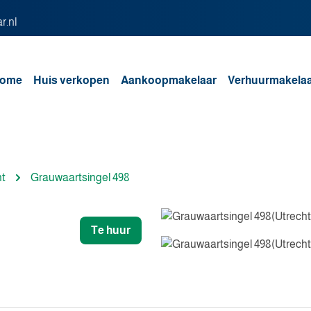
r.nl
ome
Huis verkopen
Aankoopmakelaar
Verhuurmakela
ht
Grauwaartsingel 498
Te huur