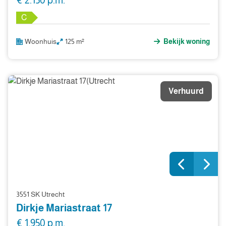
€ 2.150 p.m.
C
Woonhuis
125 m²
Bekijk woning
Verhuurd
3551 SK Utrecht
Dirkje Mariastraat 17
€ 1.950 p.m.