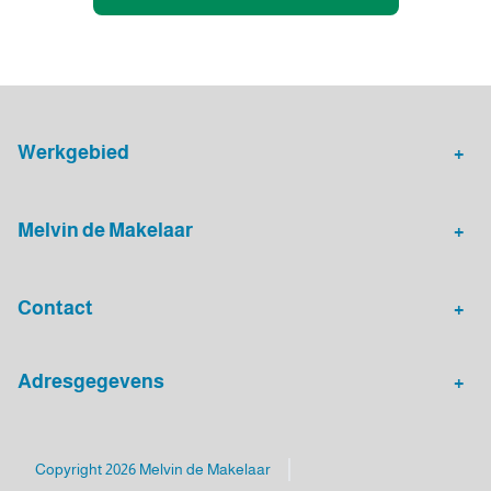
Werkgebied
Makelaar Leidsche Rijn
Verhuurmakelaar Rotterdam
Melvin de Makelaar
Woningaanbod
Huis verkopen
Contact
Huis verhuren
Huis kopen
Algemeen nummer
Adresgegevens
030 - 20 72 575
Melvin de Makelaar
Mailadres
Luxemburgpromenade 4
Copyright 2026 Melvin de Makelaar