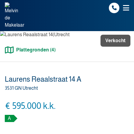
Spring naar inhoud
Verkocht
Plattegronden (4)
Laurens Reaalstraat 14 A
3531 GN Utrecht
€ 595.000 k.k.
A