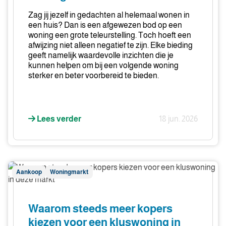
van
afgewezen
Zag jij jezelf in gedachten al helemaal wonen in
biedingen?
een huis? Dan is een afgewezen bod op een
woning een grote teleurstelling. Toch hoeft een
afwijzing niet alleen negatief te zijn. Elke bieding
geeft namelijk waardevolle inzichten die je
kunnen helpen om bij een volgende woning
sterker en beter voorbereid te bieden.
Lees verder
18 jun. 2026
Waarom
Aankoop
Woningmarkt
steeds
meer
kopers
Waarom steeds meer kopers
kiezen
kiezen voor een kluswoning in