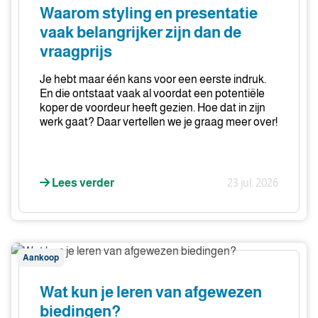
presentatie
Waarom styling en presentatie
vaak
vaak belangrijker zijn dan de
belangrijker
vraagprijs
zijn
dan
Je hebt maar één kans voor een eerste indruk.
de
En die ontstaat vaak al voordat een potentiële
vraagprijs
koper de voordeur heeft gezien. Hoe dat in zijn
werk gaat? Daar vertellen we je graag meer over!
Lees verder
23 jul. 2026
Wat
Aankoop
kun
je
Wat kun je leren van afgewezen
leren
biedingen?