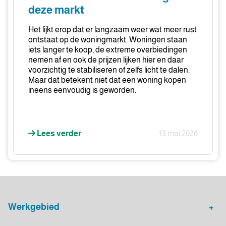
voor
deze markt
een
kluswoning
Het lijkt erop dat er langzaam weer wat meer rust
in
ontstaat op de woningmarkt. Woningen staan
deze
iets langer te koop, de extreme overbiedingen
nemen af en ook de prijzen lijken hier en daar
markt
voorzichtig te stabiliseren of zelfs licht te dalen.
Maar dat betekent niet dat een woning kopen
ineens eenvoudig is geworden.
Lees verder
13 mei 2026
Werkgebied