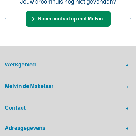
Jouw droomhuis nog niet gevonden?
Neem contact op met Melvin
Werkgebied
Makelaar Leidsche Rijn
Verhuurmakelaar Rotterdam
Melvin de Makelaar
Woningaanbod
Huis verkopen
Contact
Huis verhuren
Huis kopen
Algemeen nummer
Adresgegevens
030 - 20 72 575