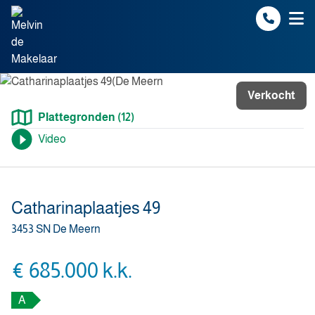
Spring naar inhoud
Verkocht
Plattegronden (12)
Video
Catharinaplaatjes 49
3453 SN De Meern
€ 685.000 k.k.
A