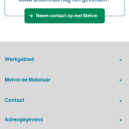
Neem contact op met Melvin
Werkgebied
Makelaar Leidsche Rijn
Verhuurmakelaar Rotterdam
Melvin de Makelaar
Woningaanbod
Huis verkopen
Contact
Huis verhuren
Huis kopen
Algemeen nummer
Adresgegevens
030 - 20 72 575