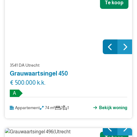
Te koop
3541 DA Utrecht
Grauwaartsingel 450
€ 500.000 k.k.
A
Appartement
74 m²
2
1
Bekijk woning