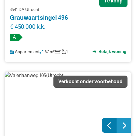
Te koop
3541 DA Utrecht
Grauwaartsingel 496
€ 450.000 k.k.
A
Appartement
67 m²
1
1
Bekijk woning
Verkocht onder voorbehoud