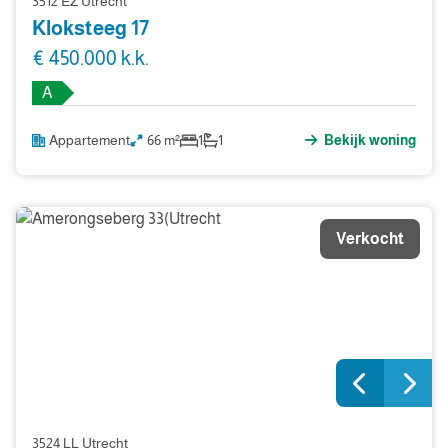
3512 EZ Utrecht
Kloksteeg 17
€ 450.000 k.k.
A
Appartement
66 m²
1
1
Bekijk woning
Verkocht
3524 LL Utrecht