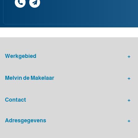
Werkgebied
Makelaar Leidsche Rijn
Verhuurmakelaar Rotterdam
Melvin de Makelaar
Woningaanbod
Huis verkopen
Contact
Huis verhuren
Huis kopen
Algemeen nummer
Adresgegevens
030 - 20 72 575
Melvin de Makelaar