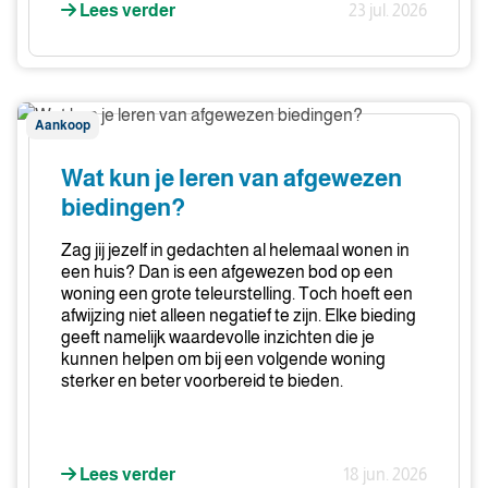
Lees verder
23 jul. 2026
Wat
Aankoop
kun
je
Wat kun je leren van afgewezen
leren
biedingen?
van
afgewezen
Zag jij jezelf in gedachten al helemaal wonen in
biedingen?
een huis? Dan is een afgewezen bod op een
woning een grote teleurstelling. Toch hoeft een
afwijzing niet alleen negatief te zijn. Elke bieding
geeft namelijk waardevolle inzichten die je
kunnen helpen om bij een volgende woning
sterker en beter voorbereid te bieden.
Lees verder
18 jun. 2026