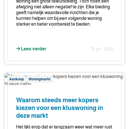
woning een grote teleurstelling. Toch hoeft een
afwijzing niet alleen negatief te zijn. Elke bieding
geeft namelijk waardevolle inzichten die je
kunnen helpen om bij een volgende woning
sterker en beter voorbereid te bieden.
Lees verder
18 jun. 2026
Waarom
Aankoop
Woningmarkt
steeds
meer
kopers
Waarom steeds meer kopers
kiezen
kiezen voor een kluswoning in
voor
deze markt
een
kluswoning
Het lijkt erop dat er langzaam weer wat meer rust