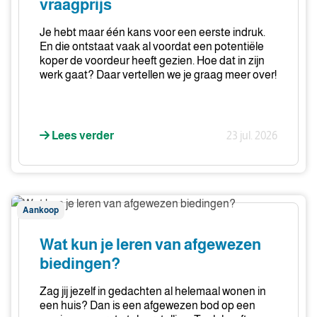
vraagprijs
zijn
dan
Je hebt maar één kans voor een eerste indruk.
de
En die ontstaat vaak al voordat een potentiële
vraagprijs
koper de voordeur heeft gezien. Hoe dat in zijn
werk gaat? Daar vertellen we je graag meer over!
Lees verder
23 jul. 2026
Wat
Aankoop
kun
je
Wat kun je leren van afgewezen
leren
biedingen?
van
afgewezen
Zag jij jezelf in gedachten al helemaal wonen in
biedingen?
een huis? Dan is een afgewezen bod op een