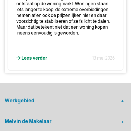
in
ontstaat op de woningmarkt. Woningen staan
deze
iets langer te koop, de extreme overbiedingen
nemen af en ook de prijzen lijken hier en daar
markt
voorzichtig te stabiliseren of zelfs licht te dalen.
Maar dat betekent niet dat een woning kopen
ineens eenvoudig is geworden.
Lees verder
13 mei 2026
Werkgebied
Makelaar Leidsche Rijn
Verhuurmakelaar Rotterdam
Melvin de Makelaar