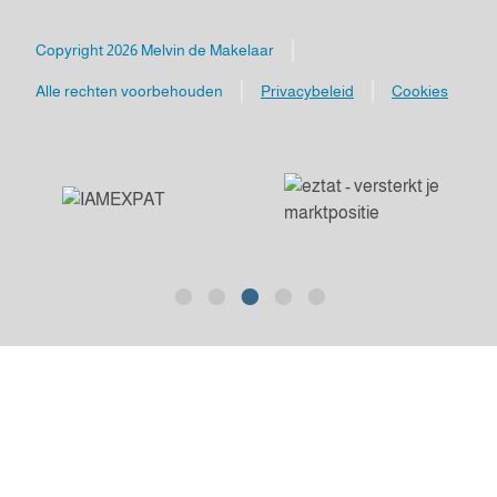
Melvin de Makelaar
Mailadres
Luxemburgpromenade 4
Copyright 2026 Melvin de Makelaar
info@melvindemakelaar.nl
3541 DC Utrecht
Alle rechten voorbehouden
Privacybeleid
Cookies