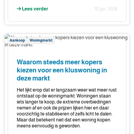
Lees verder
18 jun. 2026
Waarom
Aankoop
Woningmarkt
steeds
meer
kopers
Waarom steeds meer kopers
kiezen
kiezen voor een kluswoning in
voor
deze markt
een
kluswoning
Het lijkt erop dat er langzaam weer wat meer rust
in
ontstaat op de woningmarkt. Woningen staan
deze
iets langer te koop, de extreme overbiedingen
nemen af en ook de prijzen lijken hier en daar
markt
voorzichtig te stabiliseren of zelfs licht te dalen.
Maar dat betekent niet dat een woning kopen
ineens eenvoudig is geworden.