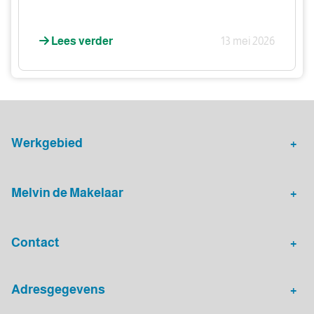
Lees verder
13 mei 2026
Werkgebied
Makelaar Leidsche Rijn
Verhuurmakelaar Rotterdam
Melvin de Makelaar
Woningaanbod
Huis verkopen
Contact
Huis verhuren
Huis kopen
Algemeen nummer
Adresgegevens
030 - 20 72 575