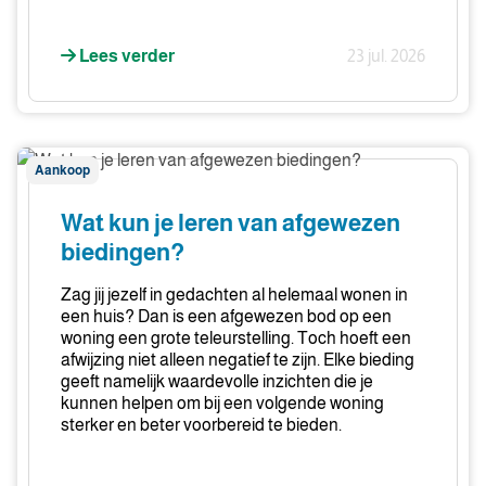
Lees verder
23 jul. 2026
Wat
Aankoop
kun
je
Wat kun je leren van afgewezen
leren
biedingen?
van
afgewezen
Zag jij jezelf in gedachten al helemaal wonen in
biedingen?
een huis? Dan is een afgewezen bod op een
woning een grote teleurstelling. Toch hoeft een
afwijzing niet alleen negatief te zijn. Elke bieding
geeft namelijk waardevolle inzichten die je
kunnen helpen om bij een volgende woning
sterker en beter voorbereid te bieden.