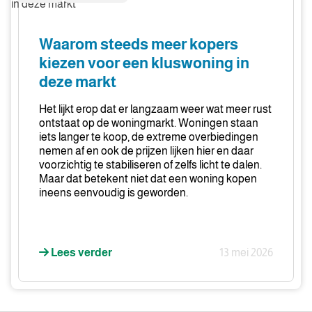
steeds
meer
kopers
Waarom steeds meer kopers
kiezen
kiezen voor een kluswoning in
voor
deze markt
een
kluswoning
Het lijkt erop dat er langzaam weer wat meer rust
in
ontstaat op de woningmarkt. Woningen staan
deze
iets langer te koop, de extreme overbiedingen
nemen af en ook de prijzen lijken hier en daar
markt
voorzichtig te stabiliseren of zelfs licht te dalen.
Maar dat betekent niet dat een woning kopen
ineens eenvoudig is geworden.
Lees verder
13 mei 2026