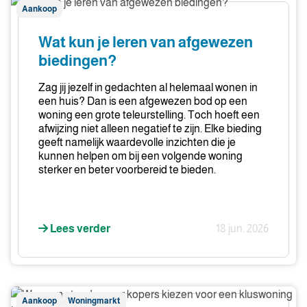
Wat
Aankoop
kun
je
Wat kun je leren van afgewezen
leren
biedingen?
van
afgewezen
Zag jij jezelf in gedachten al helemaal wonen in
biedingen?
een huis? Dan is een afgewezen bod op een
woning een grote teleurstelling. Toch hoeft een
afwijzing niet alleen negatief te zijn. Elke bieding
geeft namelijk waardevolle inzichten die je
kunnen helpen om bij een volgende woning
sterker en beter voorbereid te bieden.
Lees verder
18 jun. 2026
Waarom
Aankoop
Woningmarkt