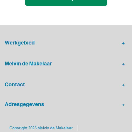
Werkgebied
Makelaar Leidsche Rijn
Verhuurmakelaar Rotterdam
Melvin de Makelaar
Woningaanbod
Huis verkopen
Contact
Huis verhuren
Huis kopen
Algemeen nummer
Adresgegevens
030 - 20 72 575
Melvin de Makelaar
Mailadres
Luxemburgpromenade 4
Copyright 2026 Melvin de Makelaar