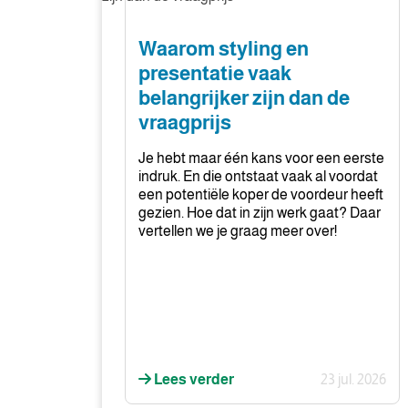
en
presentatie
Waarom styling en
vaak
presentatie vaak
belangrijker
belangrijker zijn dan de
zijn
vraagprijs
dan
de
Je hebt maar één kans voor een eerste
vraagprijs
indruk. En die ontstaat vaak al voordat
een potentiële koper de voordeur heeft
gezien. Hoe dat in zijn werk gaat? Daar
vertellen we je graag meer over!
Lees verder
23 jul. 2026