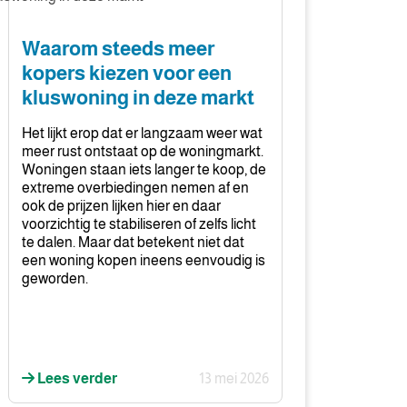
eer
pers
Waarom steeds meer
ezen
kopers kiezen voor een
or
kluswoning in deze markt
en
uswoning
Het lijkt erop dat er langzaam weer wat
meer rust ontstaat op de woningmarkt.
eze
Woningen staan iets langer te koop, de
extreme overbiedingen nemen af en
rkt
ook de prijzen lijken hier en daar
voorzichtig te stabiliseren of zelfs licht
te dalen. Maar dat betekent niet dat
een woning kopen ineens eenvoudig is
geworden.
Lees verder
13 mei 2026