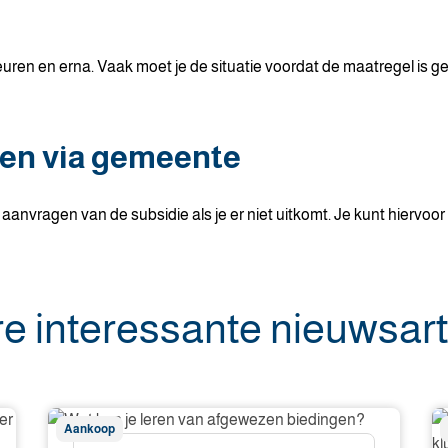
en en erna. Vaak moet je de situatie voordat de maatregel is get
gen via gemeente
 aanvragen van de subsidie als je er niet uitkomt. Je kunt hiervo
e interessante nieuwsart
Wat
W
Aankoop
kun
st