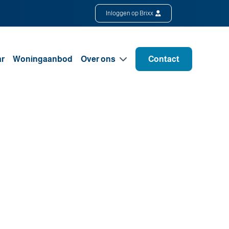
Inloggen op Brixx
ar
Woningaanbod
Over ons
Contact