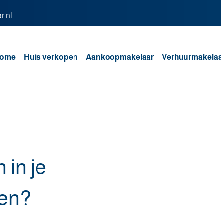
r.nl
ome
Huis verkopen
Aankoopmakelaar
Verhuurmakela
 in je
fen?