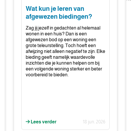
je
m
Wat kun je leren van
leren
ko
afgewezen biedingen?
van
ki
afgewezen
vo
Zag jij jezelf in gedachten al helemaal
biedingen?
e
wonen in een huis? Dan is een
afgewezen bod op een woning een
kl
grote teleurstelling. Toch hoeft een
in
afwijzing niet alleen negatief te zijn. Elke
d
bieding geeft namelijk waardevolle
ma
inzichten die je kunnen helpen om bij
een volgende woning sterker en beter
voorbereid te bieden.
Lees verder
18 jun. 2026