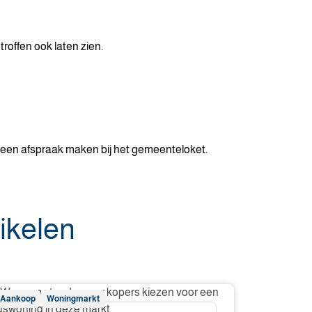
roffen ook laten zien.
or een afspraak maken bij het gemeenteloket.
ikelen
aarom
Aankoop
Woningmarkt
eeds