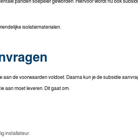
ntale panden soepeler geworden. Hiervoor wordt nu ook subsidie 
riendelijke isolatiematerialen.
anvragen
 je aan de voorwaarden voldoet. Daarna kun je de subsidie aanvr
e aan moet leveren. Dit gaat om:
g installateur.