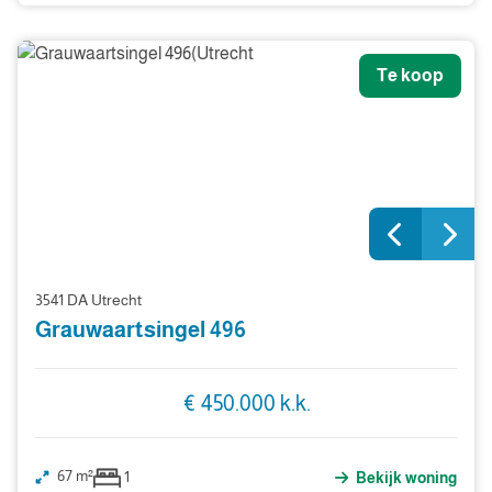
Te koop
3541 DA Utrecht
Grauwaartsingel 496
€ 450.000 k.k.
67 m²
1
Bekijk woning