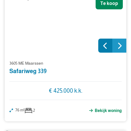
Te koop
3605 ME Maarssen
Safariweg 339
€ 425.000 k.k.
76 m²
2
Bekijk woning