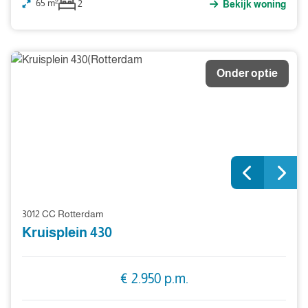
65 m²
2
Bekijk woning
Onder optie
3012 CC Rotterdam
Kruisplein 430
€ 2.950 p.m.